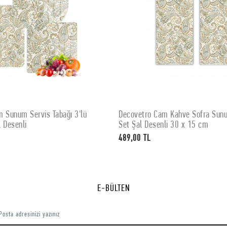
 Sunum Servis Tabağı 3'lü
Decovetro Cam Kahve Sofra Sunum
SEPETE EKLE
SEPETE EKLE
 Desenli
Set Şal Desenli 30 x 15 cm
489,00 TL
E-BÜLTEN