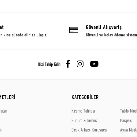
at
Güvenli Alışveriş
en kısa sürede elinize ulaşır.
Güvenli ve kolay ödeme sistem
Bizi Takip Edin
METLERİ
KATEGORİLER
rular
Kesme Tahtası
Tablo Mode
Sunum & Servis
Paspas
ri
Ocak Arkası Koruyucu
Ayna Mode