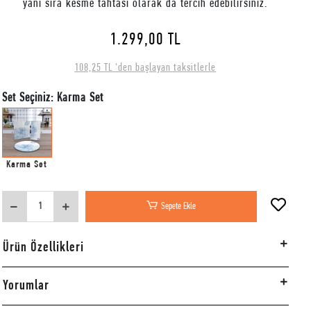
yanı sıra kesme tahtası olarak da tercih edebilirsiniz.
1.299,00 TL
108,25 TL 'den başlayan taksitlerle
Set Seçiniz: Karma Set
Karma Set
Sepete Ekle
Ürün Özellikleri
Yorumlar