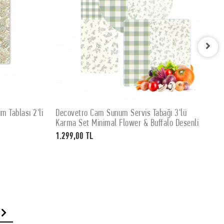
 Tablası 2'li
Decovetro Cam Sunum Servis Tabağı 3'lü
D
SEPETE EKLE
Karma Set Minimal Flower & Buffalo Desenli
S
c
1.299,00 TL
4