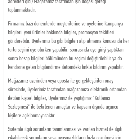
adresleri gibi) Mağazamız tarafından işin doğası gereği
toplanmaktadır.
Firmamız bazı dönemlerde müşterilerine ve üyelerine kampanya
bilgileri, yeni ürünler hakkında bilgiler, promosyon teklifleri
gönderebilir. Üyelerimiz bu gibi bilgileri alıp almama konusunda her
türlü seçimi üye olurken yapabilir, sonrasında üye girişi yaptıktan
sonra hesap bilgileri bölümünden bu seçimi değiştirilebilir ya da
kendisine gelen bilgilendirme iletisindeki linkle bildirim yapabilir.
Mağazamız üzerinden veya eposta ile gerçekleştirilen onay
sürecinde, üyelerimiz tarafından mağazamıza elektronik ortamdan
iletilen kişisel bilgiler, Üyelerimiz ile yaptığımız “Kullanıcı
Sözleşmesi” ile belirlenen amaçlar ve kapsam dışında üçüncü
kişilere açıklanmayacaktır.
Sistemle ilgili sorunların tanımlanması ve verilen hizmet ile ilgili
çıkabilecek sorunların veya uyuşmazlıkların hızla çözülmesi için,