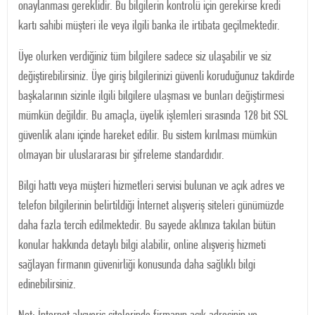
onaylanması gereklidir. Bu bilgilerin kontrolü için gerekirse kredi
kartı sahibi müşteri ile veya ilgili banka ile irtibata geçilmektedir.
Üye olurken verdiğiniz tüm bilgilere sadece siz ulaşabilir ve siz
değiştirebilirsiniz. Üye giriş bilgilerinizi güvenli koruduğunuz takdirde
başkalarının sizinle ilgili bilgilere ulaşması ve bunları değiştirmesi
mümkün değildir. Bu amaçla, üyelik işlemleri sırasında 128 bit SSL
güvenlik alanı içinde hareket edilir. Bu sistem kırılması mümkün
olmayan bir uluslararası bir şifreleme standardıdır.
Bilgi hattı veya müşteri hizmetleri servisi bulunan ve açık adres ve
telefon bilgilerinin belirtildiği İnternet alışveriş siteleri günümüzde
daha fazla tercih edilmektedir. Bu sayede aklınıza takılan bütün
konular hakkında detaylı bilgi alabilir, online alışveriş hizmeti
sağlayan firmanın güvenirliği konusunda daha sağlıklı bilgi
edinebilirsiniz.