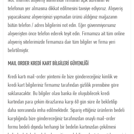
Not: İnternet alışveriş sitelerinde firmanın açık adresinin ve
telefonun yer almasına dikkat edilmesini tavsiye ediyoruz. Alışveriş
yapacaksanız alışverişinizi yapmadan ürünü aldığınız mağazanın
bütün telefon / adres bilgilerini not edin. Eğer güvenmiyorsanız
alışverişten önce telefon ederek teyit edin. Firmamıza ait tüm online
alışveriş sitelerimizde firmamıza dair tüm bilgiler ve firma yeri
belirtilmiştir.
MAIL ORDER KREDİ KART BİLGİLERİ GÜVENLİĞİ
Kredi kartı mail-order yöntemi ile bize göndereceğiniz kimlik ve
kredi kart bilgileriniz firmamız tarafından gizlilik prensibine göre
saklanacaktır. Bu bilgiler olası banka ile oluşubilecek kredi
kartından para çekim itirazlarına karşı 60 gün süre ile bekletilip
daha sonrasında imha edilmektedir. Sipariş ettiğiniz ürünlerin bedeli
karşılığında bize göndereceğiniz tarafınızdan onaylı mail-order
formu bedeli dışında herhangi bir bedelin kartınızdan çekilmesi