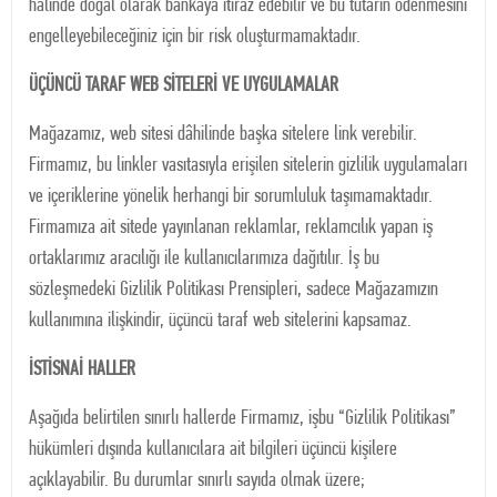
halinde doğal olarak bankaya itiraz edebilir ve bu tutarın ödenmesini
engelleyebileceğiniz için bir risk oluşturmamaktadır.
ÜÇÜNCÜ TARAF WEB SİTELERİ VE UYGULAMALAR
Mağazamız, web sitesi dâhilinde başka sitelere link verebilir.
Firmamız, bu linkler vasıtasıyla erişilen sitelerin gizlilik uygulamaları
ve içeriklerine yönelik herhangi bir sorumluluk taşımamaktadır.
Firmamıza ait sitede yayınlanan reklamlar, reklamcılık yapan iş
ortaklarımız aracılığı ile kullanıcılarımıza dağıtılır. İş bu
sözleşmedeki Gizlilik Politikası Prensipleri, sadece Mağazamızın
kullanımına ilişkindir, üçüncü taraf web sitelerini kapsamaz.
İSTİSNAİ HALLER
Aşağıda belirtilen sınırlı hallerde Firmamız, işbu “Gizlilik Politikası”
hükümleri dışında kullanıcılara ait bilgileri üçüncü kişilere
açıklayabilir. Bu durumlar sınırlı sayıda olmak üzere;