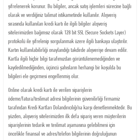
şifrelenerek korunur. Bu bilgiler, ancak satış işlemleri sürecine bağlı
olarak ve verdiğiniz talimat istikametinde kullanılır. Alışveriş
sırasında kullanılan kredi kartı ile ilgili bilgiler alışveriş
sitelerimizden bağımsız olarak 128 bit SSL (Secure Sockets Layer)
protokolü ile şifrelenip sorgulanmak üzere ilgili bankaya ulaştırılır.
Kartın kullanılabilirliği onaylandığı takdirde alışverişe devam edilir.
Kartla ilgili hiçbir bilgi tarafımızdan görüntülenemediğinden ve
kaydedilmediğinden, üçüncü şahısların herhangi bir koşulda bu
bilgileri ele geçirmesi engellenmiş olur.
Online olarak kredi kartı ile verilen siparişlerin
ödeme/fatura/teslimat adresi bilgilerinin güvenilirliği firmamiz
tarafından Kredi Kartları Dolandırıcılığı’na karşı denetlenmektedir. Bu
yüzden, alışveriş sitelerimizden ilk defa sipariş veren müşterilerin
siparişlerinin tedarik ve teslimat aşamasına gelebilmesi için
öncelikle finansal ve adres/telefon bilgilerinin doğruluğunun