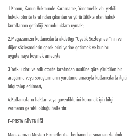
1.Kanun, Kanun Hükmünde Kararname, Yönetmelik v.b. yetkili
hukuki otorite tarafından çıkarılan ve yürürlülükte olan hukuk
kurallarının getirdiği zorunluluklara uymak;
2.Mağazamızın kullanıcılarla akdettiği “Üyelik Sözleşmesi”‘nin ve
diğer sözleşmelerin gereklerini yerine getirmek ve bunları
uygulamaya koymak amacıyla;
3.Yetkili idari ve adli otorite tarafından usulüne göre yürütülen bir
araştırma veya soruşturmanın yürütümü amacıyla kullanıcılarla ilgili
bilgi talep edilmesi;
4.Kullanıcıların hakları veya güvenliklerini korumak için bilgi
vermenin gerekli olduğu hallerdir.
E-POSTA GÜVENLİĞİ
Mağazamızın Müşteri Hizmetleri’ne, herhangi bir siparişinizle ilgili