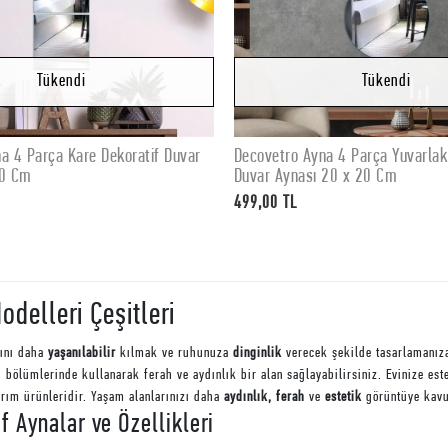
Tükendi
Tükendi
a 4 Parça Kare Dekoratif Duvar
Decovetro Ayna 4 Parça Yuvarlak
Stokta Yok
Stokta Yok
30 Cm
Duvar Aynası 20 x 20 Cm
499,00 TL
delleri Çeşitleri
rını daha
yaşanılabilir
kılmak ve ruhunuza
dinginlik
verecek şekilde tasarlamanıza
lı bölümlerinde kullanarak ferah ve aydınlık bir alan sağlayabilirsiniz. Evinize es
sarım ürünleridir. Yaşam alanlarınızı daha
aydınlık, ferah
ve
estetik
görüntüye kavuş
f Aynalar ve Özellikleri