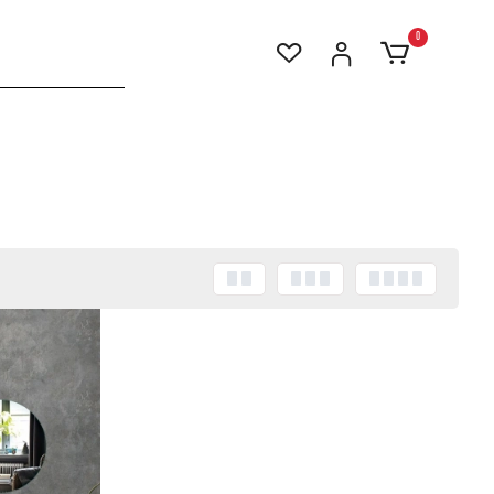
0
Stokta Yok