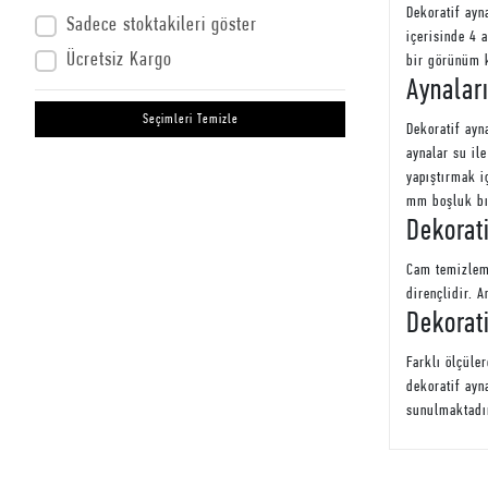
Dekoratif ayn
Sadece stoktakileri göster
içerisinde 4 
Ücretsiz Kargo
bir görünüm k
Aynaları
Seçimleri Temizle
Dekoratif ayn
aynalar su il
yapıştırmak i
mm boşluk bı
Dekorat
Cam temizleme
dirençlidir. 
Dekorati
Farklı ölçüle
dekoratif ayn
sunulmaktadı