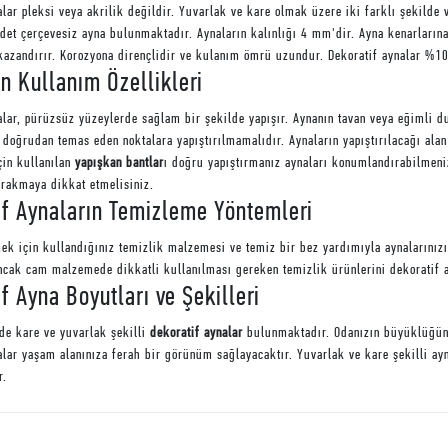
alar pleksi veya akrilik değildir. Yuvarlak ve kare olmak üzere iki farklı şekilde 
adet çerçevesiz ayna bulunmaktadır. Aynaların kalınlığı 4 mm'dir. Ayna kenarların
azandırır. Korozyona dirençlidir ve kulanım ömrü uzundur. Dekoratif aynalar %10
n Kullanım Özellikleri
alar, pürüzsüz yüzeylerde sağlam bir şekilde yapışır. Aynanın tavan veya eğimli du
e doğrudan temas eden noktalara yapıştırılmamalıdır. Aynaların yapıştırılacağı alan
çin kullanılan
yapışkan bantlar
ı doğru yapıştırmanız aynaları konumlandırabilmeniz
rakmaya dikkat etmelisiniz.
if Aynaların Temizleme Yöntemleri
k için kullandığınız temizlik malzemesi ve temiz bir bez yardımıyla aynalarınızı t
Ancak cam malzemede dikkatli kullanılması gereken temizlik ürünlerini dekoratif 
f Ayna Boyutları ve Şekilleri
rde kare ve yuvarlak şekilli
dekoratif aynalar
bulunmaktadır. Odanızın büyüklüğüne 
alar yaşam alanınıza ferah bir görünüm sağlayacaktır. Yuvarlak ve kare şekilli 
r.