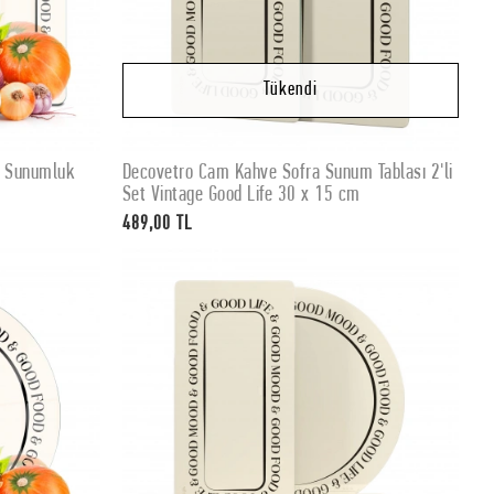
Tükendi
e Sunumluk
Decovetro Cam Kahve Sofra Sunum Tablası 2'li
Stokta Yok
Set Vintage Good Life 30 x 15 cm
489,00 TL
Stokta Yok
Stokta Yok