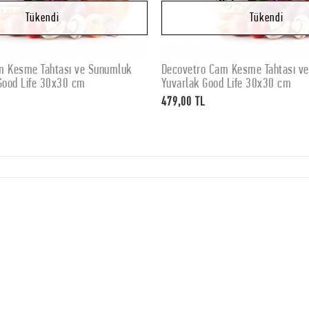
Tükendi
Tükendi
m Kesme Tahtası ve Sunumluk
Decovetro Cam Kesme Tahtası v
Stokta Yok
Stokta Yok
Good Life 30x30 cm
Yuvarlak Good Life 30x30 cm
479,00 TL