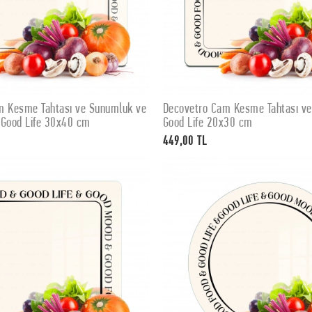
m Kesme Tahtası ve Sunumluk ve
Decovetro Cam Kesme Tahtası v
Stokta Yok
Stokta Yok
 Good Life 30x40 cm
Good Life 20x30 cm
449,00 TL
Stokta Yok