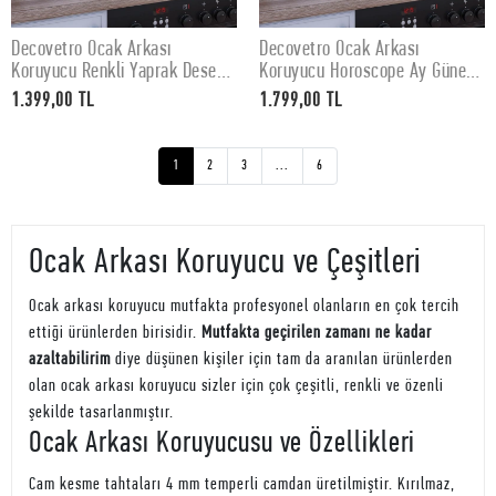
Decovetro Ocak Arkası
Decovetro Ocak Arkası
SEPETE EKLE
SEPETE EKLE
Koruyucu Renkli Yaprak Desenli
Koruyucu Horoscope Ay Güneş
60x52cm
Desenli 76x50cm
1.399,00 TL
1.799,00 TL
1
2
3
...
6
Ocak Arkası Koruyucu ve Çeşitleri
Ocak arkası koruyucu mutfakta profesyonel olanların en çok tercih
ettiği ürünlerden birisidir.
Mutfakta geçirilen zamanı ne kadar
azaltabilirim
diye düşünen kişiler için tam da aranılan ürünlerden
olan ocak arkası koruyucu sizler için çok çeşitli, renkli ve özenli
şekilde tasarlanmıştır.
Ocak Arkası Koruyucusu ve Özellikleri
Cam kesme tahtaları 4 mm temperli camdan üretilmiştir. Kırılmaz,