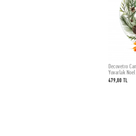
Decovetro Ca
Yuvarlak Noel
cm
479,00 TL