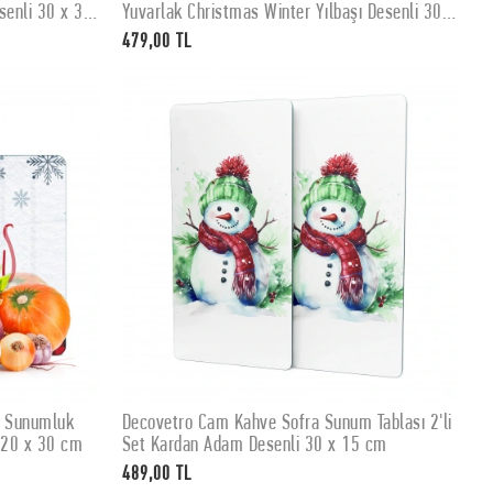
senli 30 x 30
Yuvarlak Christmas Winter Yılbaşı Desenli 30 x
30 cm
479,00 TL
e Sunumluk
Decovetro Cam Kahve Sofra Sunum Tablası 2'li
SEPETE EKLE
i 20 x 30 cm
Set Kardan Adam Desenli 30 x 15 cm
489,00 TL