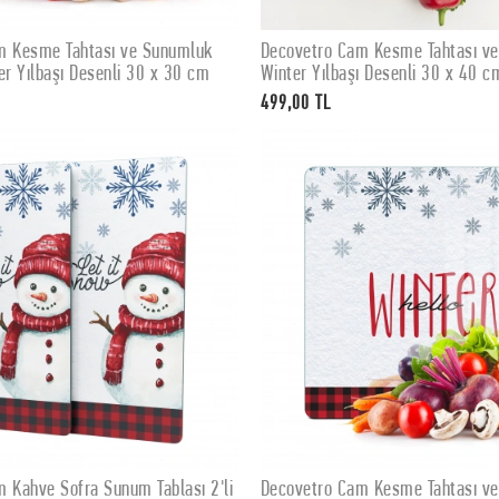
m Kesme Tahtası ve Sunumluk
Decovetro Cam Kesme Tahtası v
SEPETE EKLE
SEPETE EKLE
er Yılbaşı Desenli 30 x 30 cm
Winter Yılbaşı Desenli 30 x 40 c
499,00 TL
 Kahve Sofra Sunum Tablası 2'li
Decovetro Cam Kesme Tahtası v
SEPETE EKLE
SEPETE EKLE