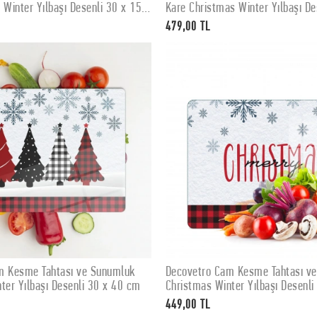
 Winter Yılbaşı Desenli 30 x 15
Kare Christmas Winter Yılbaşı De
cm
479,00 TL
m Kesme Tahtası ve Sunumluk
Decovetro Cam Kesme Tahtası v
SEPETE EKLE
SEPETE EKLE
ter Yılbaşı Desenli 30 x 40 cm
Christmas Winter Yılbaşı Desenl
449,00 TL