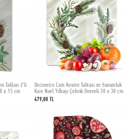
 Tablası 2'li
Decovetro Cam Kesme Tahtası ve Sunumluk
SEPETE EKLE
30 x 15 cm
Kare Noel Yılbaşı Çelenk Desenli 30 x 30 cm
479,00 TL