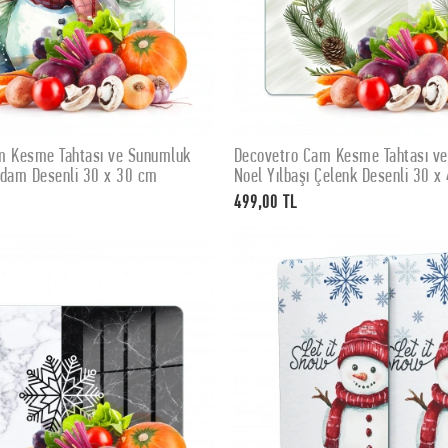
m Kesme Tahtası ve Sunumluk
Decovetro Cam Kesme Tahtası v
SEPETE EKLE
SEPETE EKLE
Adam Desenli 30 x 30 cm
Noel Yılbaşı Çelenk Desenli 30 x
499,00 TL