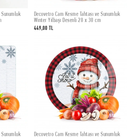
e Sunumluk
Decovetro Cam Kesme Tahtası ve Sunumluk
SEPETE EKLE
m
Winter Yılbaşı Desenli 20 x 30 cm
449,00 TL
e Sunumluk
Decovetro Cam Kesme Tahtası ve Sunumluk
SEPETE EKLE