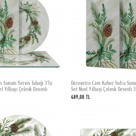
 Sunum Servis Tabağı 3'lü
Decovetro Cam Kahve Sofra Sunum
SEPETE EKLE
SEPETE EKLE
l Yılbaşı Çelenk Desenli
Set Noel Yılbaşı Çelenk Desenli 
489,00 TL