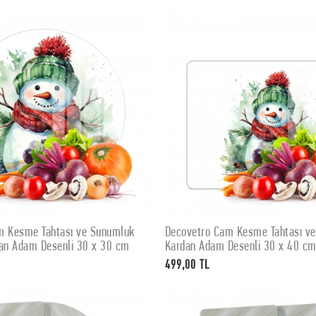
m Kesme Tahtası ve Sunumluk
Decovetro Cam Kesme Tahtası v
SEPETE EKLE
SEPETE EKLE
dan Adam Desenli 30 x 30 cm
Kardan Adam Desenli 30 x 40 c
499,00 TL