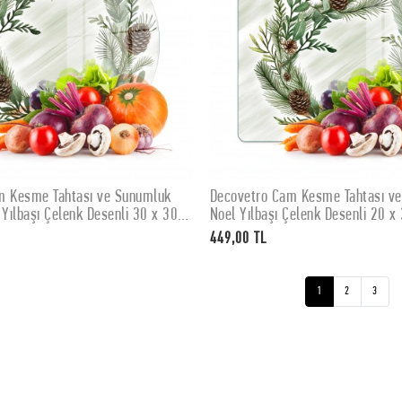
m Kesme Tahtası ve Sunumluk
Decovetro Cam Kesme Tahtası v
SEPETE EKLE
SEPETE EKLE
 Yılbaşı Çelenk Desenli 30 x 30
Noel Yılbaşı Çelenk Desenli 20 x
449,00 TL
1
2
3