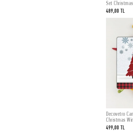
Set Christmas
cm
489,00 TL
Decovetro Ca
Christmas Win
499,00 TL