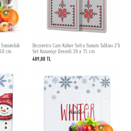
e Sunumluk
Decovetro Cam Kahve Sofra Sunum Tablası 2'li
SEPETE EKLE
 40 cm
Set Kanaviçe Desenli 30 x 15 cm
489,00 TL