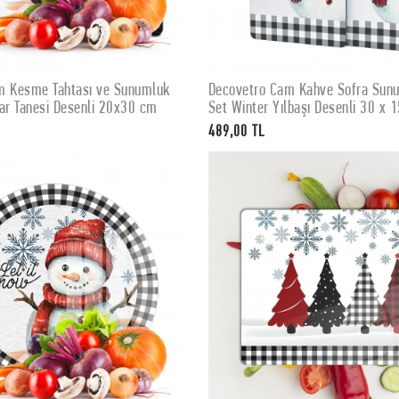
m Kesme Tahtası ve Sunumluk
Decovetro Cam Kahve Sofra Sunum
SEPETE EKLE
SEPETE EKLE
ar Tanesi Desenli 20x30 cm
Set Winter Yılbaşı Desenli 30 x 
489,00 TL