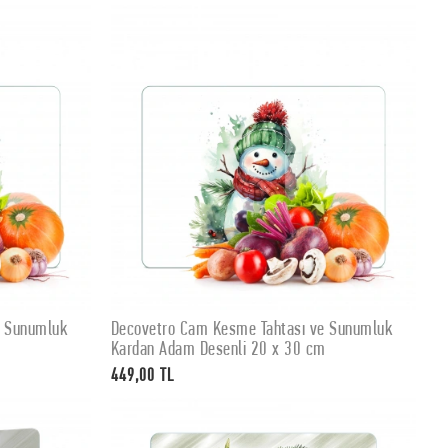
e Sunumluk
Decovetro Cam Kesme Tahtası ve Sunumluk
SEPETE EKLE
m
Kardan Adam Desenli 20 x 30 cm
449,00 TL