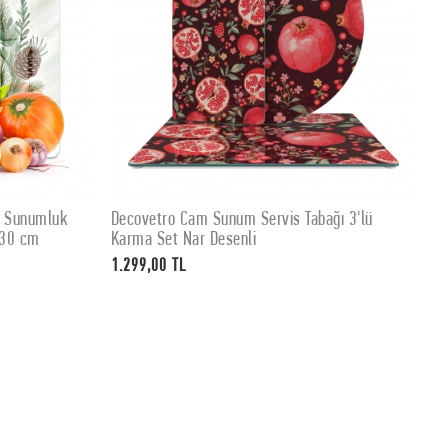
e Sunumluk
Decovetro Cam Sunum Servis Tabağı 3'lü
SEPETE EKLE
 30 cm
Karma Set Nar Desenli
1.299,00 TL