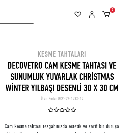
0
KESME TAHTALARI
DECOVETRO CAM KESME TAHTASI VE
SUNUMLUK YUVARLAK CHRİSTMAS
WİNTER YILBAŞI DESENLİ 30 X 30 CM
Ürün Kodu:
DCV-OV-1532-1Q
Cam kesme tahtası tezgahınızda estetik ve zarif bir duruşa