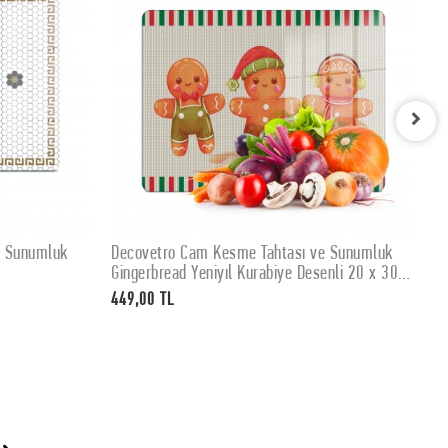
e Sunumluk
Decovetro Cam Kesme Tahtası ve Sunumluk
D
SEPETE EKLE
Gingerbread Yeniyıl Kurabiye Desenli 20 x 30
K
cm
449,00 TL
4