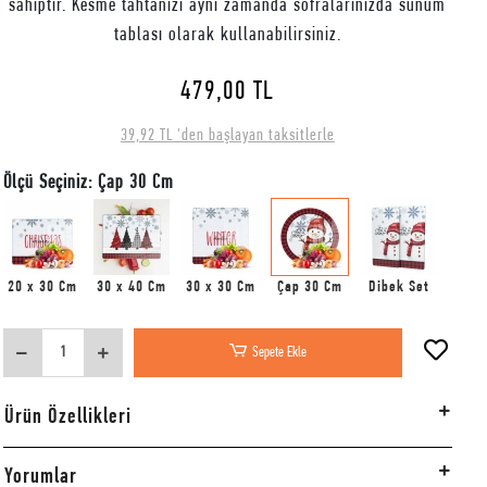
sahiptir. Kesme tahtanızı aynı zamanda sofralarınızda sunum
tablası olarak kullanabilirsiniz.
479,00 TL
39,92 TL 'den başlayan taksitlerle
Ölçü Seçiniz: Çap 30 Cm
20 x 30 Cm
30 x 40 Cm
30 x 30 Cm
Çap 30 Cm
Dibek Set
Sepete Ekle
Ürün Özellikleri
Yorumlar