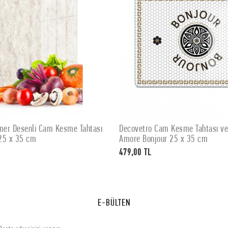
er Desenli Cam Kesme Tahtası
Decovetro Cam Kesme Tahtası v
SEPETE EKLE
SEPETE EKLE
25 x 35 cm
Amore Bonjour 25 x 35 cm
479,00 TL
E-BÜLTEN