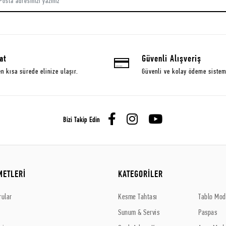
at
Güvenli Alışveriş
en kısa sürede elinize ulaşır.
Güvenli ve kolay ödeme sistem
Bizi Takip Edin
METLERİ
KATEGORİLER
rular
Kesme Tahtası
Tablo Mode
Sunum & Servis
Paspas