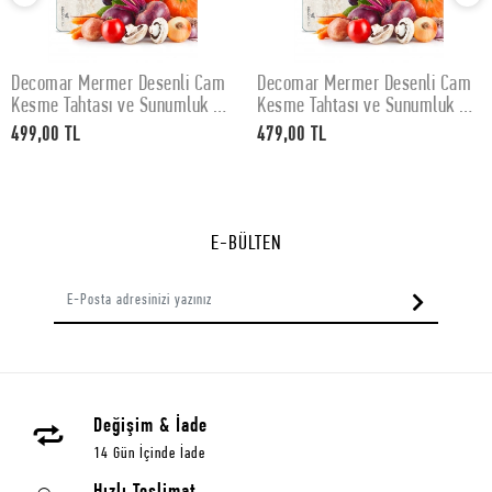
Decomar Mermer Desenli Cam
Decomar Mermer Desenli Cam
SEPETE EKLE
SEPETE EKLE
Kesme Tahtası ve Sunumluk 30
Kesme Tahtası ve Sunumluk 25
x 40 cm
x 35 cm
499,00 TL
479,00 TL
E-BÜLTEN
Değişim & İade
14 Gün İçinde İade