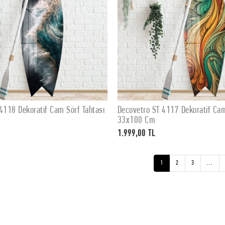
4118 Dekoratif Cam Sörf Tahtası
Decovetro ST 4117 Dekoratif Cam
SEPETE EKLE
SEPETE EKLE
33x100 Cm
1.999,00 TL
1
2
3
...