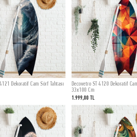
4121 Dekoratif Cam Sörf Tahtası
Decovetro ST 4120 Dekoratif Cam
SEPETE EKLE
SEPETE EKLE
33x100 Cm
1.999,00 TL