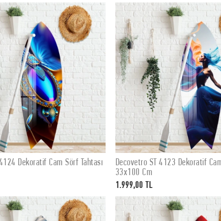
4124 Dekoratif Cam Sörf Tahtası
Decovetro ST 4123 Dekoratif Cam
SEPETE EKLE
SEPETE EKLE
33x100 Cm
1.999,00 TL