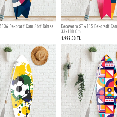
4136 Dekoratif Cam Sörf Tahtası
Decovetro ST 4135 Dekoratif Cam
SEPETE EKLE
SEPETE EKLE
33x100 Cm
1.999,00 TL