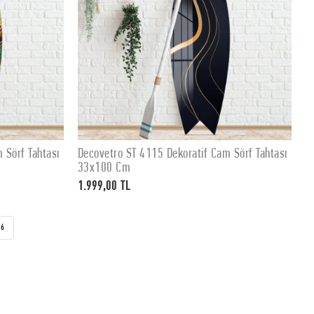
 Sörf Tahtası
Decovetro ST 4115 Dekoratif Cam Sörf Tahtası
SEPETE EKLE
33x100 Cm
1.999,00 TL
6