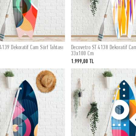
4139 Dekoratif Cam Sörf Tahtası
Decovetro ST 4138 Dekoratif Cam
SEPETE EKLE
SEPETE EKLE
33x100 Cm
1.999,00 TL