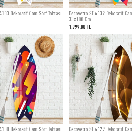
4133 Dekoratif Cam Sörf Tahtası
Decovetro ST 4132 Dekoratif Cam
SEPETE EKLE
SEPETE EKLE
33x100 Cm
1.999,00 TL
4130 Dekoratif Cam Sörf Tahtası
Decovetro ST 4129 Dekoratif Cam
SEPETE EKLE
SEPETE EKLE