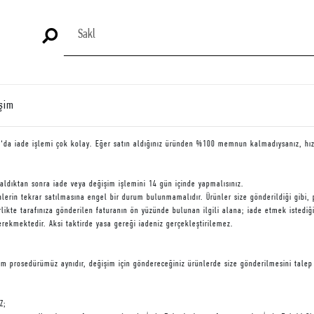
işim
‘da iade işlemi çok kolay. Eğer satın aldığınız üründen %100 memnun kalmadıysanız, hızlı 
 aldıktan sonra iade veya değişim işlemini 14 gün içinde yapmalısınız.
ünlerin tekrar satılmasına engel bir durum bulunmamalıdır. Ürünler size gönderildiği gibi,
irlikte tarafınıza gönderilen faturanın ön yüzünde bulunan ilgili alana; iade etmek istediğ
rekmektedir. Aksi taktirde yasa gereği iadeniz gerçekleştirilemez.
im prosedürümüz aynıdır, değişim için göndereceğiniz ürünlerde size gönderilmesini talep 
Z;