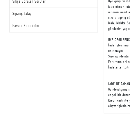
Sıkça Sorulan Sorular
Üye girişi yap
iade etmek iste
iadenizi nasıl 
Sipariş Takip
size ulaşmış o
Mah. Mekke Sok
Havale Bildirimleri
gönderim yapar
ÜYE DEĞİLSENİ
İade işleminiz
unutmayın.
Size gönderilm
Faturanın arkas
İadelerle ilgil
İADE NE ZAMAN
Gönderdiğiniz 
engel bir durum
Kredi kartı il
alışverişleriniz