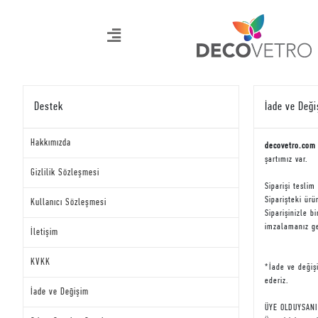
Destek
İade ve Değ
Hakkımızda
decovetro.com
şartımız var.
Gizlilik Sözleşmesi
Siparişi teslim
Siparişteki ür
Kullanıcı Sözleşmesi
Siparişinizle b
imzalamanız ge
İletişim
KVKK
*İade ve değiş
ederiz.
İade ve Değişim
ÜYE OLDUYSANI