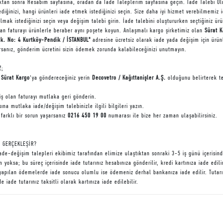
tıktan sonra Hesabım sayfasına, oradan da İade Taleplerim sayfasına geçin. İade Talebi Olu
diğinizi, hangi ürünleri iade etmek istediğinizi seçin. Size daha iyi hizmet verebilmemiz i
almak istediğinizi seçin veya değişim talebi girin. İade talebini oluştururken seçtiğiniz ü
lan faturayı ürünlerle beraber aynı poşete koyun. Anlaşmalı kargo şirketimiz olan
Sürat K
. No: 4 Kurtköy-Pendik / İSTANBUL"
adresine ücretsiz olarak iade yada değişim için ürünl
sanız, gönderim ücretini sizin ödemek zorunda kalabileceğinizi unutmayın.
Z;
i
Sürat Kargo
‘ya göndereceğiniz yerin
Decovetro / Kağıttanişler A.Ş.
olduğunu belirterek tes
iş olan faturayı mutlaka geri gönderin.
ına mutlaka iade/değişim talebinizle ilgili bilgileri yazın.
i farklı bir sorun yaşarsanız
0216 450 19 00
numarası ile bize her zaman ulaşabilirsiniz.
 GERÇEKLEŞİR?
iade-değişim talepleri ekibimiz tarafından elimize ulaştıktan sonraki 3-5 iş günü içerisin
 yoksa; bu süreç içerisinde iade tutarınız hesabınıza gönderilir, kredi kartınıza iade edili
e yapılan ödemelerde iade sonucu olumlu ise ödemeniz derhal bankanıza iade edilir. Tutarı
de iade tutarınız taksitli olarak kartınıza iade edilebilir.