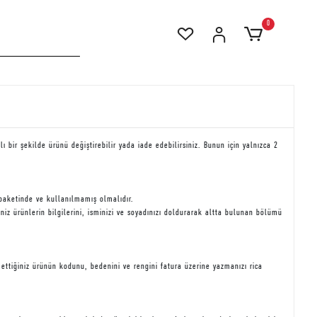
0
bir şekilde ürünü değiştirebilir yada iade edebilirsiniz. Bunun için yalnızca 2
 paketinde ve kullanılmamış olmalıdır.
iniz ürünlerin bilgilerini, isminizi ve soyadınızı doldurarak altta bulunan bölümü
ettiğiniz ürünün kodunu, bedenini ve rengini fatura üzerine yazmanızı rica