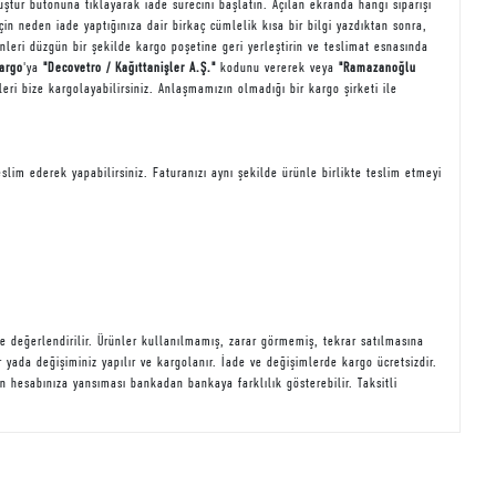
ştur butonuna tıklayarak iade sürecini başlatın. Açılan ekranda hangi siparişi
çin neden iade yaptığınıza dair birkaç cümlelik kısa bir bilgi yazdıktan sonra,
rünleri düzgün bir şekilde kargo poşetine geri yerleştirin ve teslimat esnasında
argo
'ya
"Decovetro / Kağıttanişler A.Ş."
kodunu vererek veya
"Ramazanoğlu
eri bize kargolayabilirsiniz. Anlaşmamızın olmadığı bir kargo şirketi ile
lim ederek yapabilirsiniz. Faturanızı aynı şekilde ürünle birlikte teslim etmeyi
de değerlendirilir. Ürünler kullanılmamış, zarar görmemiş, tekrar satılmasına
r yada değişiminiz yapılır ve kargolanır. İade ve değişimlerde kargo ücretsizdir.
n hesabınıza yansıması bankadan bankaya farklılık gösterebilir. Taksitli