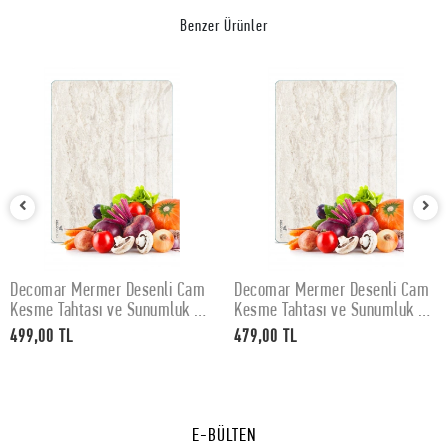
Benzer Ürünler
Decomar Mermer Desenli Cam
Decomar Mermer Desenli Cam
SEPETE EKLE
SEPETE EKLE
Kesme Tahtası ve Sunumluk 30
Kesme Tahtası ve Sunumluk 25
x 40 cm
x 35 cm
499,00 TL
479,00 TL
E-BÜLTEN