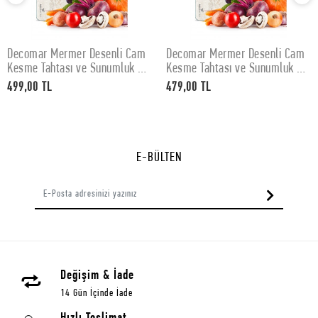
Decomar Mermer Desenli Cam
Decomar Mermer Desenli Cam
SEPETE EKLE
SEPETE EKLE
Kesme Tahtası ve Sunumluk 30
Kesme Tahtası ve Sunumluk 25
x 40 cm
x 35 cm
499,00 TL
479,00 TL
E-BÜLTEN
Değişim & İade
14 Gün İçinde İade