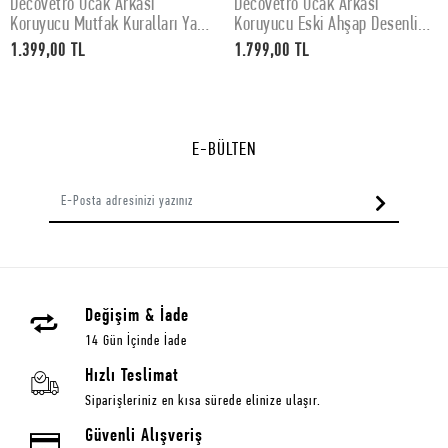
Decovetro Ocak Arkası
Decovetro Ocak Arkası
SEPETE EKLE
SEPETE EKLE
Koruyucu Mutfak Kuralları Yazı
Koruyucu Eski Ahşap Desenli
Desenli 60x52Cm
76x50cm
1.399,00 TL
1.799,00 TL
E-BÜLTEN
Değişim & İade
14 Gün İçinde İade
Hızlı Teslimat
Siparişleriniz en kısa sürede elinize ulaşır.
Güvenli Alışveriş