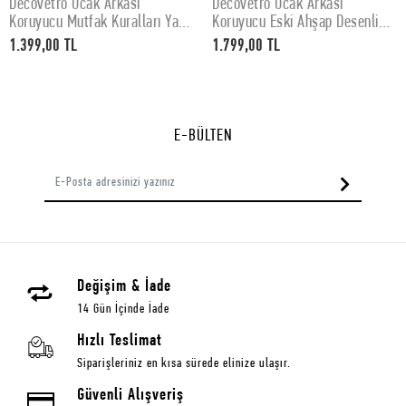
Decovetro Ocak Arkası
Decovetro Ocak Arkası
SEPETE EKLE
SEPETE EKLE
Koruyucu Mutfak Kuralları Yazı
Koruyucu Eski Ahşap Desenli
Desenli 60x52Cm
76x50cm
1.399,00 TL
1.799,00 TL
E-BÜLTEN
Değişim & İade
14 Gün İçinde İade
Hızlı Teslimat
Siparişleriniz en kısa sürede elinize ulaşır.
Güvenli Alışveriş