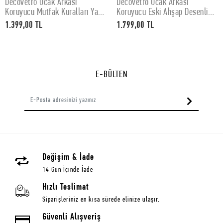
Decovetro Ocak Arkası
Decovetro Ocak Arkası
SEPETE EKLE
SEPETE EKLE
Koruyucu Mutfak Kuralları Yazı
Koruyucu Eski Ahşap Desenli
Desenli 60x52Cm
76x50cm
1.399,00 TL
1.799,00 TL
E-BÜLTEN
Değişim & İade
14 Gün İçinde İade
Hızlı Teslimat
Siparişleriniz en kısa sürede elinize ulaşır.
Güvenli Alışveriş