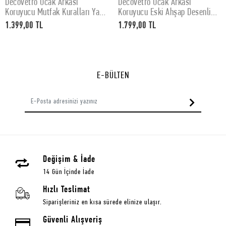
Decovetro Ocak Arkası
Decovetro Ocak Arkası
SEPETE EKLE
SEPETE EKLE
Koruyucu Mutfak Kuralları Yazı
Koruyucu Eski Ahşap Desenli
Desenli 60x52Cm
76x50cm
1.399,00 TL
1.799,00 TL
E-BÜLTEN
Değişim & İade
14 Gün İçinde İade
Hızlı Teslimat
Siparişleriniz en kısa sürede elinize ulaşır.
Güvenli Alışveriş