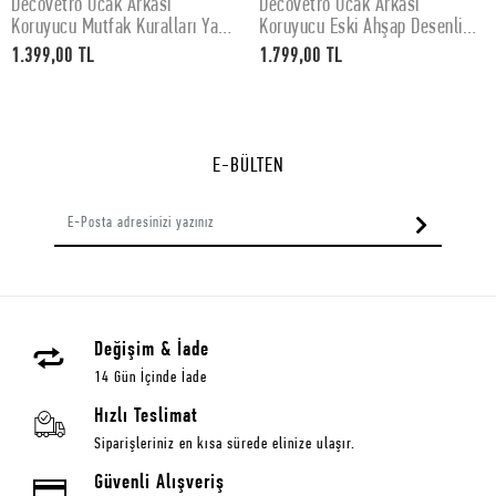
Decovetro Ocak Arkası
Decovetro Ocak Arkası
SEPETE EKLE
SEPETE EKLE
Koruyucu Mutfak Kuralları Yazı
Koruyucu Eski Ahşap Desenli
Desenli 60x52Cm
76x50cm
1.399,00 TL
1.799,00 TL
E-BÜLTEN
Değişim & İade
14 Gün İçinde İade
Hızlı Teslimat
Siparişleriniz en kısa sürede elinize ulaşır.
Güvenli Alışveriş