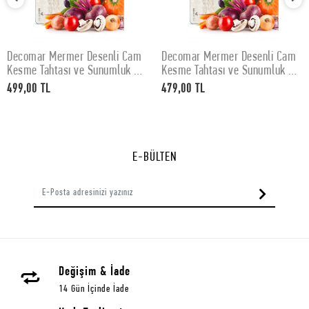
Decomar Mermer Desenli Cam
Decomar Mermer Desenli Cam
SEPETE EKLE
SEPETE EKLE
Kesme Tahtası ve Sunumluk 30
Kesme Tahtası ve Sunumluk 25
x 40 cm
x 35 cm
499,00 TL
479,00 TL
E-BÜLTEN
Değişim & İade
14 Gün İçinde İade