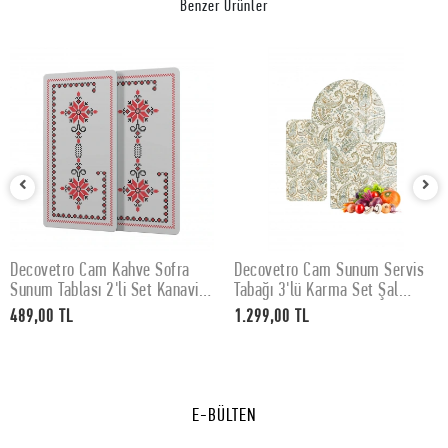
Benzer Ürünler
Decovetro Cam Kahve Sofra
Decovetro Cam Sunum Servis
SEPETE EKLE
SEPETE EKLE
Sunum Tablası 2'li Set Kanaviçe
Tabağı 3'lü Karma Set Şal
Desenli 30 x 15 cm
Desenli
489,00 TL
1.299,00 TL
E-BÜLTEN