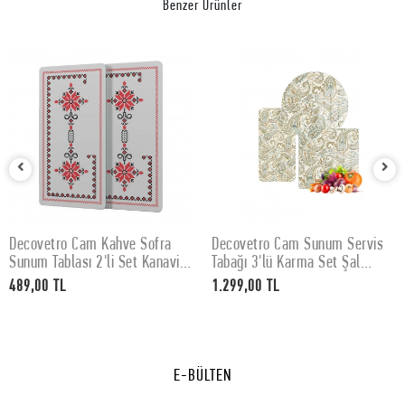
Benzer Ürünler
Decovetro Cam Sunum Servis
Decovetro Cam Kahve Sofra
SEPETE EKLE
SEPETE EKLE
içe
Tabağı 3'lü Karma Set Şal
Sunum Tablası 2'li Set Şal
Desenli
Desenli 30 x 15 cm
1.299,00 TL
489,00 TL
E-BÜLTEN