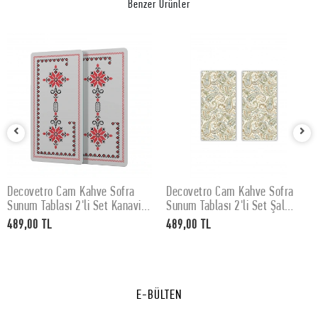
Benzer Ürünler
Decovetro Cam Kahve Sofra
Decovetro Cam Kahve Sofra
SEPETE EKLE
SEPETE EKLE
Sunum Tablası 2'li Set Kanaviçe
Sunum Tablası 2'li Set Şal
Desenli 30 x 15 cm
Desenli 30 x 15 cm
489,00 TL
489,00 TL
E-BÜLTEN