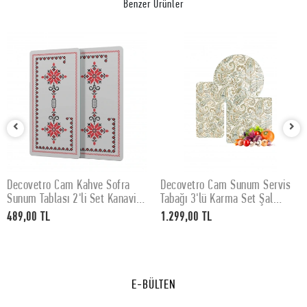
Benzer Ürünler
Decovetro Cam Kahve Sofra
Decovetro Cam Sunum Servis
SEPETE EKLE
SEPETE EKLE
Sunum Tablası 2'li Set Kanaviçe
Tabağı 3'lü Karma Set Şal
Desenli 30 x 15 cm
Desenli
489,00 TL
1.299,00 TL
E-BÜLTEN