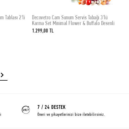
 Tablası 2'li
Decovetro Cam Sunum Servis Tabağı 3'lü
D
SEPETE EKLE
Karma Set Minimal Flower & Buffalo Desenli
S
c
1.299,00 TL
4
7 / 24 DESTEK
i
Öneri ve şikayetlerinizi bize iletebilirsiniz.