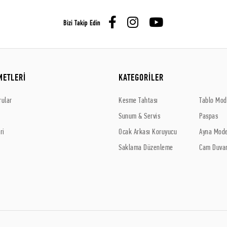
Bizi Takip Edin
METLERİ
KATEGORİLER
rular
Kesme Tahtası
Tablo Mode
Sunum & Servis
Paspas
ri
Ocak Arkası Koruyucu
Ayna Mode
Saklama Düzenleme
Cam Duvar