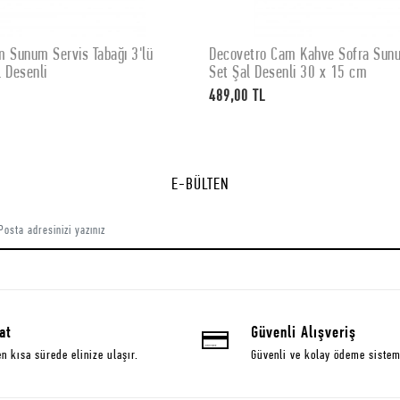
 Sunum Servis Tabağı 3'lü
Decovetro Cam Kahve Sofra Sunum
SEPETE EKLE
SEPETE EKLE
 Desenli
Set Şal Desenli 30 x 15 cm
489,00 TL
E-BÜLTEN
at
Güvenli Alışveriş
en kısa sürede elinize ulaşır.
Güvenli ve kolay ödeme sistem