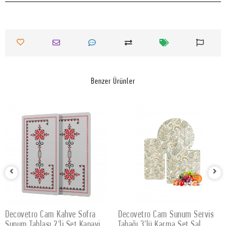
Benzer Ürünler
Decovetro Cam Kahve Sofra
Decovetro Cam Sunum Servis
SEPETE EKLE
SEPETE EKLE
Sunum Tablası 2'li Set Kanaviçe
Tabağı 3'lü Karma Set Şal