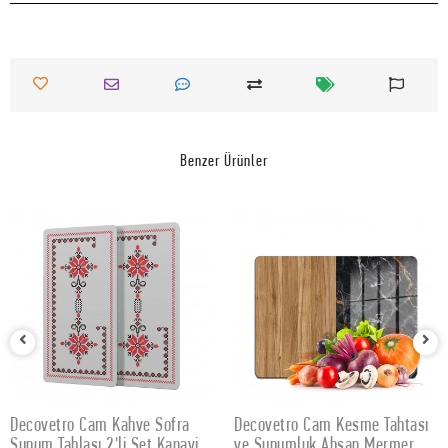
Benzer Ürünler
Decovetro Cam Kahve Sofra
Decovetro Cam Kesme Tahtası
SEPETE EKLE
SEPETE EKLE
Sunum Tablası 2'li Set Kanaviçe
ve Sunumluk Ahşap Mermer