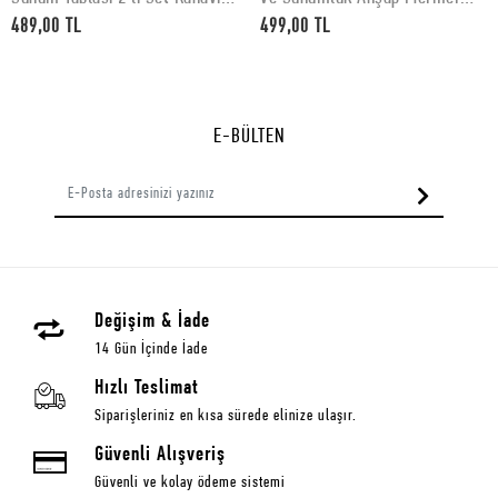
Desenli 30 x 15 cm
Desenli 30x40 cm
489,00 TL
499,00 TL
E-BÜLTEN
Değişim & İade
14 Gün İçinde İade
Hızlı Teslimat
Siparişleriniz en kısa sürede elinize ulaşır.
Güvenli Alışveriş
Güvenli ve kolay ödeme sistemi