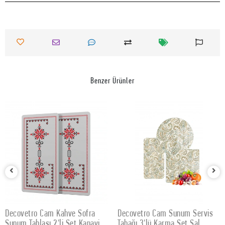
Benzer Ürünler
Decovetro Cam Kahve Sofra
Decovetro Cam Sunum Servis
SEPETE EKLE
SEPETE EKLE
Sunum Tablası 2'li Set Kanaviçe
Tabağı 3'lü Karma Set Şal