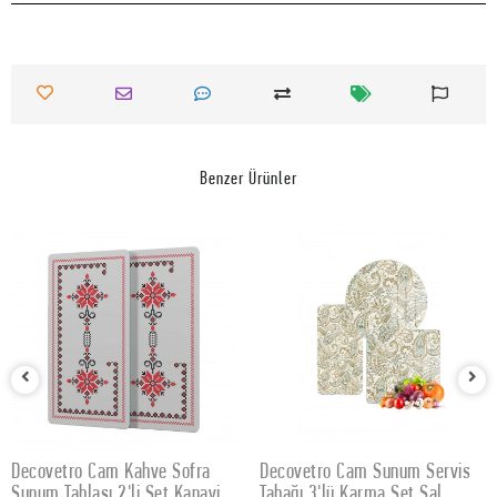
Benzer Ürünler
Decovetro Cam Kahve Sofra
Decovetro Cam Sunum Servis
SEPETE EKLE
SEPETE EKLE
Sunum Tablası 2'li Set Kanaviçe
Tabağı 3'lü Karma Set Şal