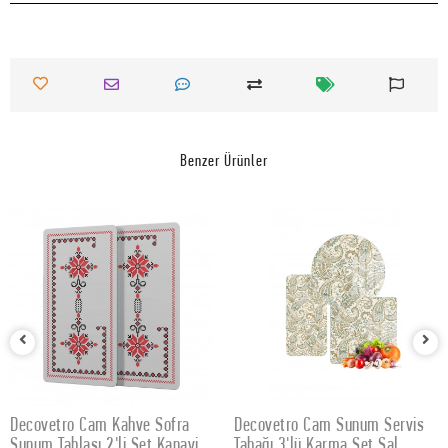
Benzer Ürünler
Decovetro Cam Kahve Sofra
Decovetro Cam Sunum Servis
SEPETE EKLE
SEPETE EKLE
Sunum Tablası 2'li Set Kanaviçe
Tabağı 3'lü Karma Set Şal