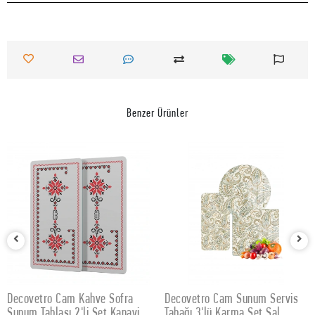
Benzer Ürünler
Decovetro Cam Kahve Sofra
Decovetro Cam Sunum Servis
SEPETE EKLE
SEPETE EKLE
Sunum Tablası 2'li Set Kanaviçe
Tabağı 3'lü Karma Set Şal