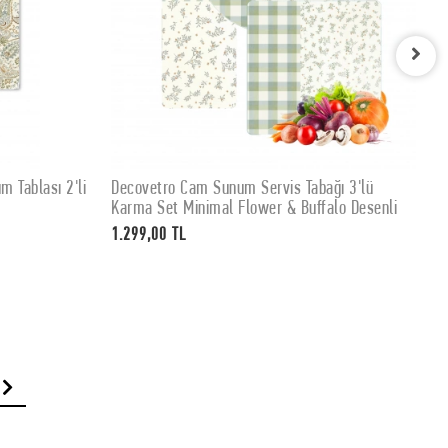
 Tablası 2'li
Decovetro Cam Sunum Servis Tabağı 3'lü
D
SEPETE EKLE
Karma Set Minimal Flower & Buffalo Desenli
S
c
1.299,00 TL
4