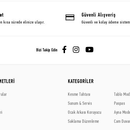
at
Güvenli Alışveriş
en kısa sürede elinize ulaşır.
Güvenli ve kolay ödeme sistem
Bizi Takip Edin
METLERİ
KATEGORİLER
rular
Kesme Tahtası
Tablo Mode
Sunum & Servis
Paspas
ri
Ocak Arkası Koruyucu
Ayna Mode
Saklama Düzenleme
Cam Duvar