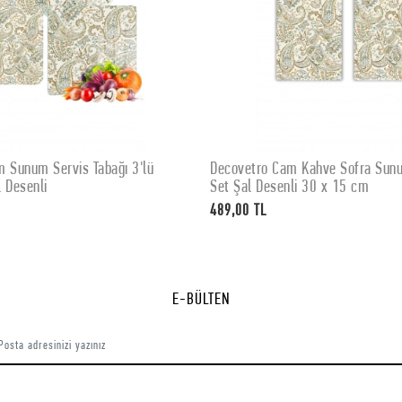
 Sunum Servis Tabağı 3'lü
Decovetro Cam Kahve Sofra Sunum
SEPETE EKLE
SEPETE EKLE
 Desenli
Set Şal Desenli 30 x 15 cm
489,00 TL
E-BÜLTEN