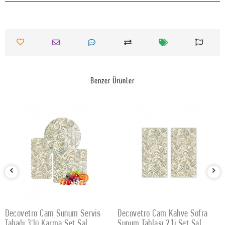
Benzer Ürünler
Decovetro Cam Sunum Servis
Decovetro Cam Kahve Sofra
SEPETE EKLE
SEPETE EKLE
Tabağı 3'lü Karma Set Şal
Sunum Tablası 2'li Set Şal