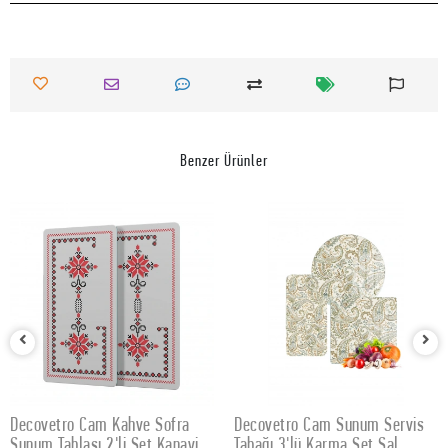
Benzer Ürünler
Decovetro Cam Kahve Sofra
Decovetro Cam Sunum Servis
SEPETE EKLE
SEPETE EKLE
Sunum Tablası 2'li Set Kanaviçe
Tabağı 3'lü Karma Set Şal