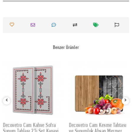
Benzer Ürünler
Decovetro Cam Kahve Sofra
Decovetro Cam Kesme Tahtası
SEPETE EKLE
SEPETE EKLE
Sunum Tablası 2'li Set Kanaviçe
ve Sunumluk Ahşap Mermer