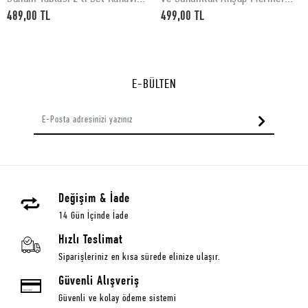
Desenli 30 x 15 cm
Desenli 30x40 cm
489,00 TL
499,00 TL
E-BÜLTEN
Değişim & İade
14 Gün İçinde İade
Hızlı Teslimat
Siparişleriniz en kısa sürede elinize ulaşır.
Güvenli Alışveriş
Güvenli ve kolay ödeme sistemi