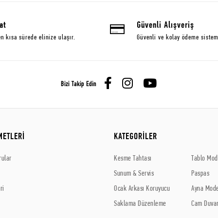
at
Güvenli Alışveriş
en kısa sürede elinize ulaşır.
Güvenli ve kolay ödeme sistem
Bizi Takip Edin
METLERİ
KATEGORİLER
rular
Kesme Tahtası
Tablo Mode
Sunum & Servis
Paspas
ri
Ocak Arkası Koruyucu
Ayna Mode
Saklama Düzenleme
Cam Duvar