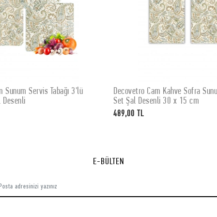
 Sunum Servis Tabağı 3'lü
Decovetro Cam Kahve Sofra Sunum
SEPETE EKLE
SEPETE EKLE
 Desenli
Set Şal Desenli 30 x 15 cm
489,00 TL
E-BÜLTEN