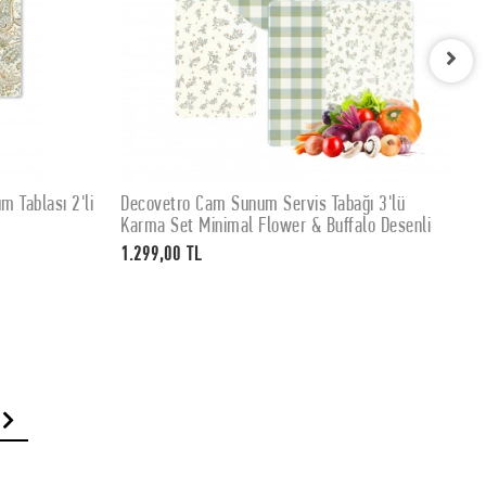
 Tablası 2'li
Decovetro Cam Sunum Servis Tabağı 3'lü
D
SEPETE EKLE
Karma Set Minimal Flower & Buffalo Desenli
S
c
1.299,00 TL
4