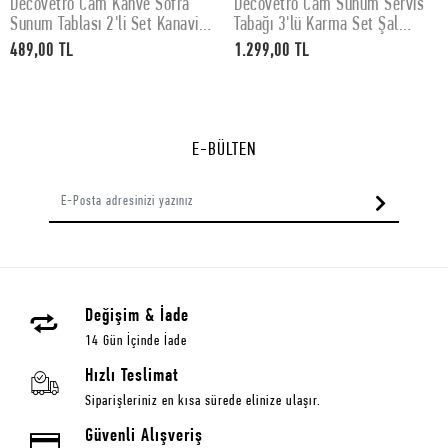
Decovetro Cam Kahve Sofra
Decovetro Cam Sunum Servis
SEPETE EKLE
SEPETE EKLE
Sunum Tablası 2'li Set Kanaviçe
Tabağı 3'lü Karma Set Şal
Desenli 30 x 15 cm
Desenli
489,00 TL
1.299,00 TL
E-BÜLTEN
Değişim & İade
14 Gün İçinde İade
Hızlı Teslimat
Siparişleriniz en kısa sürede elinize ulaşır.
Güvenli Alışveriş