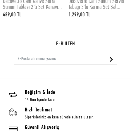
Decovetro Cam Kahve Sofra
Decovetro Cam Sunum Servis
SEPETE EKLE
SEPETE EKLE
Sunum Tablası 2'li Set Kanaviçe
Tabağı 3'lü Karma Set Şal
Desenli 30 x 15 cm
Desenli
489,00 TL
1.299,00 TL
E-BÜLTEN
Değişim & İade
14 Gün İçinde İade
Hızlı Teslimat
Siparişleriniz en kısa sürede elinize ulaşır.
Güvenli Alışveriş