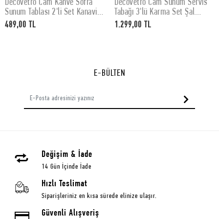
Decovetro Cam Kahve Sofra
Decovetro Cam Sunum Servis
SEPETE EKLE
SEPETE EKLE
Sunum Tablası 2'li Set Kanaviçe
Tabağı 3'lü Karma Set Şal
Desenli 30 x 15 cm
Desenli
489,00 TL
1.299,00 TL
E-BÜLTEN
Değişim & İade
14 Gün İçinde İade
Hızlı Teslimat
Siparişleriniz en kısa sürede elinize ulaşır.
Güvenli Alışveriş