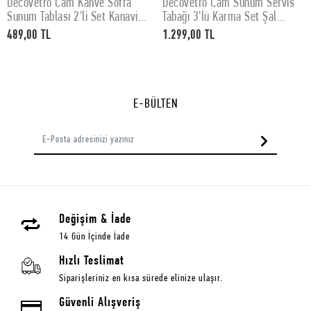
Decovetro Cam Kahve Sofra
Decovetro Cam Sunum Servis
SEPETE EKLE
SEPETE EKLE
Sunum Tablası 2'li Set Kanaviçe
Tabağı 3'lü Karma Set Şal
Desenli 30 x 15 cm
Desenli
489,00 TL
1.299,00 TL
E-BÜLTEN
Değişim & İade
14 Gün İçinde İade
Hızlı Teslimat
Siparişleriniz en kısa sürede elinize ulaşır.
Güvenli Alışveriş