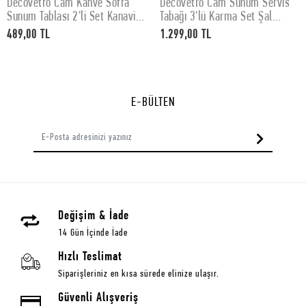
Decovetro Cam Kahve Sofra
Decovetro Cam Sunum Servis
SEPETE EKLE
SEPETE EKLE
Sunum Tablası 2'li Set Kanaviçe
Tabağı 3'lü Karma Set Şal
Desenli 30 x 15 cm
Desenli
489,00 TL
1.299,00 TL
E-BÜLTEN
Değişim & İade
14 Gün İçinde İade
Hızlı Teslimat
Siparişleriniz en kısa sürede elinize ulaşır.
Güvenli Alışveriş