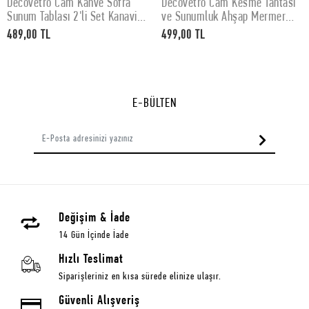
Decovetro Cam Kahve Sofra
Decovetro Cam Kesme Tahtası
SEPETE EKLE
SEPETE EKLE
Sunum Tablası 2'li Set Kanaviçe
ve Sunumluk Ahşap Mermer
Desenli 30 x 15 cm
Desenli 30x40 cm
489,00 TL
499,00 TL
E-BÜLTEN
Değişim & İade
14 Gün İçinde İade
Hızlı Teslimat
Siparişleriniz en kısa sürede elinize ulaşır.
Güvenli Alışveriş