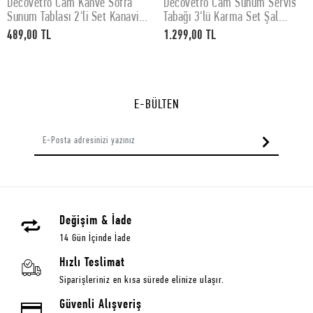
Decovetro Cam Kahve Sofra
Decovetro Cam Sunum Servis
SEPETE EKLE
SEPETE EKLE
Sunum Tablası 2'li Set Kanaviçe
Tabağı 3'lü Karma Set Şal
Desenli 30 x 15 cm
Desenli
489,00 TL
1.299,00 TL
E-BÜLTEN
Değişim & İade
14 Gün İçinde İade
Hızlı Teslimat
Siparişleriniz en kısa sürede elinize ulaşır.
Güvenli Alışveriş