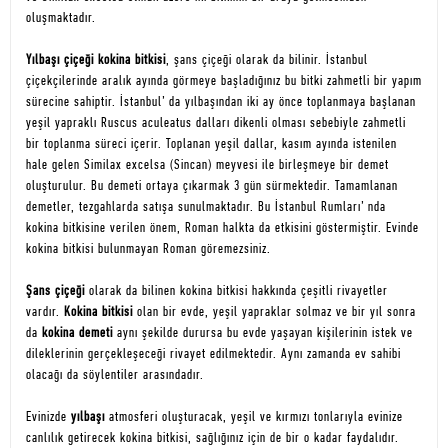
oluşmaktadır.
Yılbaşı çiçeği kokina bitkisi
, şans çiçeği olarak da bilinir. İstanbul
çiçekçilerinde aralık ayında görmeye başladığınız bu bitki zahmetli bir yapım
sürecine sahiptir. İstanbul’ da yılbaşından iki ay önce toplanmaya başlanan
yeşil yapraklı Ruscus aculeatus dalları dikenli olması sebebiyle zahmetli
bir toplanma süreci içerir. Toplanan yeşil dallar, kasım ayında istenilen
hale gelen Similax excelsa (Sincan) meyvesi ile birleşmeye bir demet
oluşturulur. Bu demeti ortaya çıkarmak 3 gün sürmektedir. Tamamlanan
demetler, tezgahlarda satışa sunulmaktadır. Bu İstanbul Rumları’ nda
kokina bitkisine verilen önem, Roman halkta da etkisini göstermiştir. Evinde
kokina bitkisi bulunmayan Roman göremezsiniz.
Şans çiçeği
olarak da bilinen kokina bitkisi hakkında çeşitli rivayetler
vardır.
Kokina bitkisi
olan bir evde, yeşil yapraklar solmaz ve bir yıl sonra
da
kokina demeti
aynı şekilde durursa bu evde yaşayan kişilerinin istek ve
dileklerinin gerçekleşeceği rivayet edilmektedir. Aynı zamanda ev sahibi
olacağı da söylentiler arasındadır.
Evinizde
yılbaşı
atmosferi oluşturacak, yeşil ve kırmızı tonlarıyla evinize
canlılık getirecek kokina bitkisi, sağlığınız için de bir o kadar faydalıdır.