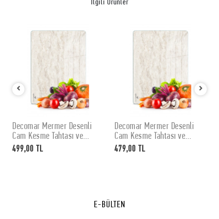
İlgili Ürünler
Decomar Mermer Desenli
Decomar Mermer Desenli
SEPETE EKLE
SEPETE EKLE
Cam Kesme Tahtası ve
Cam Kesme Tahtası ve
Sunumluk 30 x 40 cm
Sunumluk 25 x 35 cm
499,00 TL
479,00 TL
E-BÜLTEN