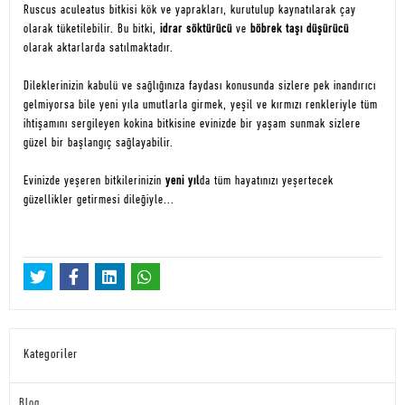
Ruscus aculeatus bitkisi kök ve yaprakları, kurutulup kaynatılarak çay
olarak tüketilebilir. Bu bitki,
idrar söktürücü
ve
böbrek taşı düşürücü
olarak aktarlarda satılmaktadır.
Dileklerinizin kabulü ve sağlığınıza faydası konusunda sizlere pek inandırıcı
gelmiyorsa bile yeni yıla umutlarla girmek, yeşil ve kırmızı renkleriyle tüm
ihtişamını sergileyen kokina bitkisine evinizde bir yaşam sunmak sizlere
güzel bir başlangıç sağlayabilir.
Evinizde yeşeren bitkilerinizin
yeni yıl
da tüm hayatınızı yeşertecek
güzellikler getirmesi dileğiyle...
Kategoriler
Blog