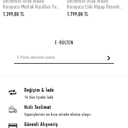
Decovetro Ocak Arkası
Decovetro Ocak Arkası
SEPETE EKLE
SEPETE EKLE
Koruyucu Mutfak Kuralları Yazı
Koruyucu Eski Ahşap Desenli
Desenli 60x52Cm
76x50cm
1.399,00 TL
1.799,00 TL
E-BÜLTEN
Değişim & İade
14 Gün İçinde İade
Hızlı Teslimat
Siparişleriniz en kısa sürede elinize ulaşır.
Güvenli Alışveriş