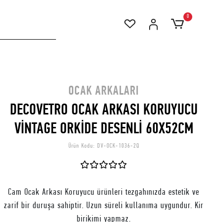
0
OCAK ARKALARI
DECOVETRO OCAK ARKASI KORUYUCU
VİNTAGE ORKİDE DESENLİ 60X52CM
Ürün Kodu:
DV-OCK-1036-2Q
Cam Ocak Arkası Koruyucu ürünleri tezgahınızda estetik ve
zarif bir duruşa sahiptir. Uzun süreli kullanıma uygundur. Kir
birikimi yapmaz.