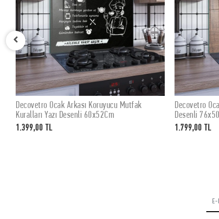
Mutfak
Decovetro Ocak Arkası Koruyucu Eski Ahşap
De
SEPETE EKLE
Desenli 76x50cm
De
1.799,00 TL
1.