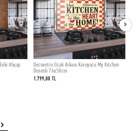
ı Koruyucu My Kitchen
Decovetro Ocak Arkası Koruyucu My Kit
ETE EKLE
SEPETE EKLE
Desenli 60x52cm
1.399,00 TL