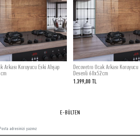
covetro Ocak Arkası Koruyucu Eski Ahşap
Decovetro Ocak Arkas
SEPETE EKLE
SEP
senli 60x52cm
Desenli 76x50cm
399,00 TL
1.799,00 TL
E-BÜLTEN