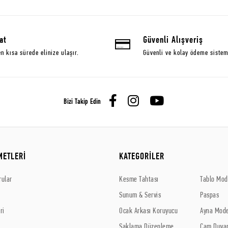
at
Güvenli Alışveriş
en kısa sürede elinize ulaşır.
Güvenli ve kolay ödeme sistem
Bizi Takip Edin
METLERİ
KATEGORİLER
rular
Kesme Tahtası
Tablo Mode
Sunum & Servis
Paspas
ri
Ocak Arkası Koruyucu
Ayna Mode
Saklama Düzenleme
Cam Duvar