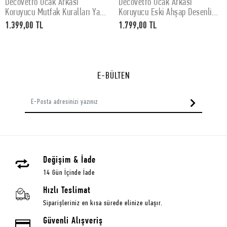
Decovetro Ocak Arkası
Decovetro Ocak Arkası
SEPETE EKLE
SEPETE EKLE
Koruyucu Mutfak Kuralları Yazı
Koruyucu Eski Ahşap Desenli
Desenli 60x52Cm
76x50cm
1.399,00 TL
1.799,00 TL
E-BÜLTEN
Değişim & İade
14 Gün İçinde İade
Hızlı Teslimat
Siparişleriniz en kısa sürede elinize ulaşır.
Güvenli Alışveriş