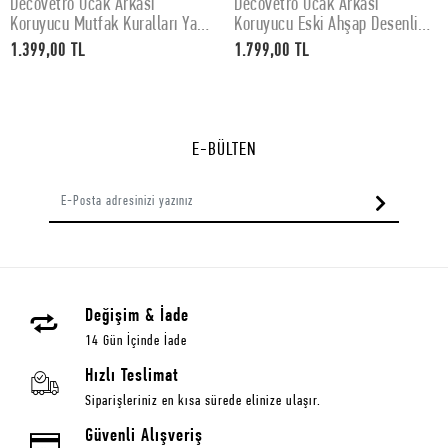
Decovetro Ocak Arkası
Decovetro Ocak Arkası
SEPETE EKLE
SEPETE EKLE
Koruyucu Mutfak Kuralları Yazı
Koruyucu Eski Ahşap Desenli
Desenli 60x52Cm
76x50cm
1.399,00 TL
1.799,00 TL
E-BÜLTEN
Değişim & İade
14 Gün İçinde İade
Hızlı Teslimat
Siparişleriniz en kısa sürede elinize ulaşır.
Güvenli Alışveriş