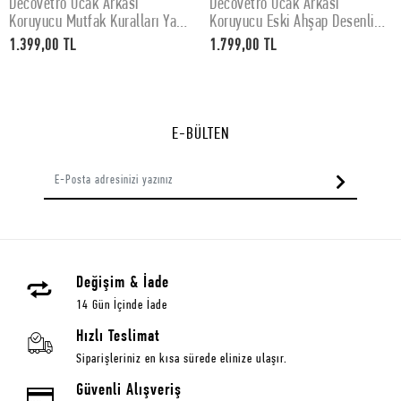
Decovetro Ocak Arkası
Decovetro Ocak Arkası
SEPETE EKLE
SEPETE EKLE
Koruyucu Mutfak Kuralları Yazı
Koruyucu Eski Ahşap Desenli
Desenli 60x52Cm
76x50cm
1.399,00 TL
1.799,00 TL
E-BÜLTEN
Değişim & İade
14 Gün İçinde İade
Hızlı Teslimat
Siparişleriniz en kısa sürede elinize ulaşır.
Güvenli Alışveriş