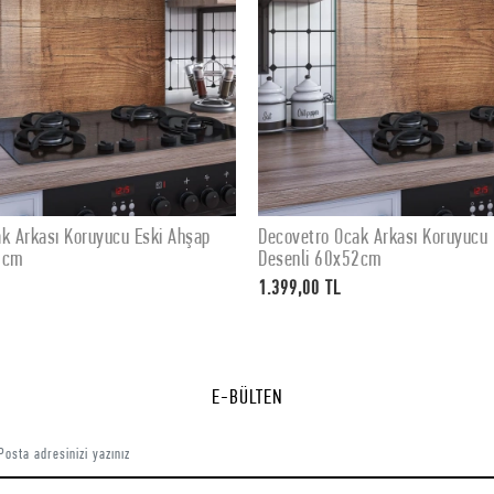
ro Ocak Arkası Koruyucu Eski Ahşap
Decovetro Ocak Arkası Kor
SEPETE EKLE
SEPETE EK
 60x52cm
Desenli 76x50cm
0 TL
1.799,00 TL
E-BÜLTEN