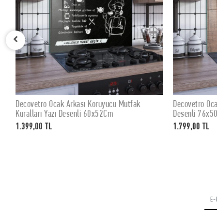
k
Decovetro Ocak Arkası Koruyucu Eski Ahşap
Decovet
SEPETE EKLE
Desenli 76x50cm
Desenli
1.799,00 TL
1.399,0