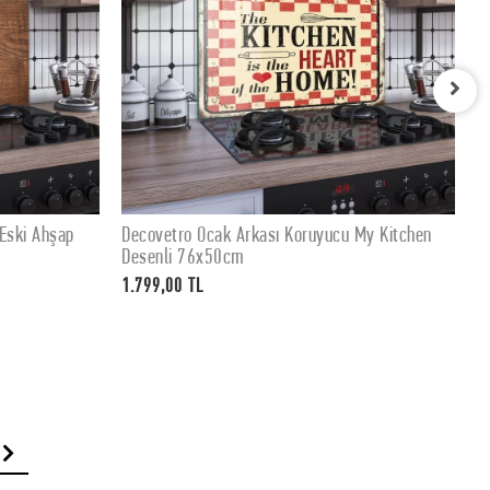
uyucu My Kitchen
Decovetro Ocak Arkası Koruyucu My Kitchen
LE
SEPETE EKLE
Desenli 60x52cm
1.399,00 TL