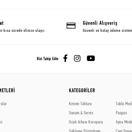
at
Güvenli Alışveriş
en kısa sürede elinize ulaşır.
Güvenli ve kolay ödeme sistem
Bizi Takip Edin
METLERİ
KATEGORİLER
rular
Kesme Tahtası
Tablo Mode
Sunum & Servis
Paspas
ri
Ocak Arkası Koruyucu
Ayna Mode
Saklama Düzenleme
Cam Duvar