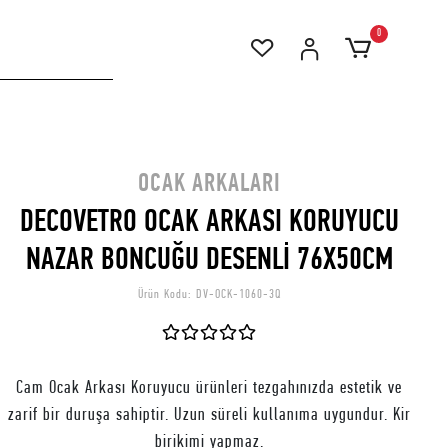
0
OCAK ARKALARI
DECOVETRO OCAK ARKASI KORUYUCU
NAZAR BONCUĞU DESENLİ 76X50CM
Ürün Kodu:
DV-OCK-1060-3Q
Cam Ocak Arkası Koruyucu ürünleri tezgahınızda estetik ve
zarif bir duruşa sahiptir. Uzun süreli kullanıma uygundur. Kir
birikimi yapmaz.