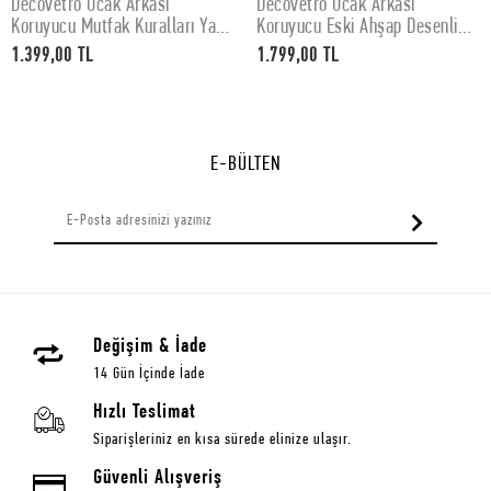
Decovetro Ocak Arkası
Decovetro Ocak Arkası
SEPETE EKLE
SEPETE EKLE
Koruyucu Mutfak Kuralları Yazı
Koruyucu Eski Ahşap Desenli
Desenli 60x52Cm
76x50cm
1.399,00 TL
1.799,00 TL
E-BÜLTEN
Değişim & İade
14 Gün İçinde İade
Hızlı Teslimat
Siparişleriniz en kısa sürede elinize ulaşır.
Güvenli Alışveriş