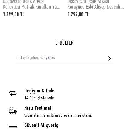
Decovetro Ocak Arkası
Decovetro Ocak Arkası
SEPETE EKLE
SEPETE EKLE
Koruyucu Mutfak Kuralları Yazı
Koruyucu Eski Ahşap Desenli
Desenli 60x52Cm
76x50cm
1.399,00 TL
1.799,00 TL
E-BÜLTEN
Değişim & İade
14 Gün İçinde İade
Hızlı Teslimat
Siparişleriniz en kısa sürede elinize ulaşır.
Güvenli Alışveriş